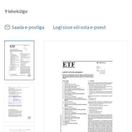
9 lehekülge
Saada e-postiga
Logi sisse või osta e-poest