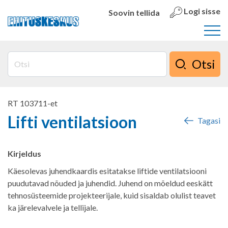
Logi sisse
Soovin tellida
Otsi
RT 103711-et
Lifti ventilatsioon
Tagasi
Kirjeldus
Käesolevas juhendkaardis esitatakse liftide ventilatsiooni
puudutavad nõuded ja juhendid. Juhend on mõeldud eeskätt
tehnosüsteemide projekteerijale, kuid sisaldab olulist teavet
ka järelevalvele ja tellijale.