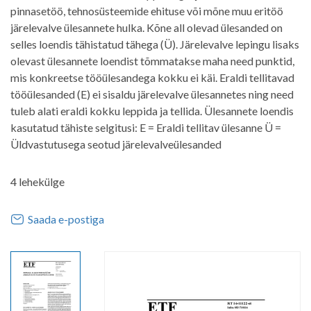
pinnasetöö, tehnosüsteemide ehituse või mõne muu eritöö
järelevalve ülesannete hulka. Kõne all olevad ülesanded on
selles loendis tähistatud tähega (Ü). Järelevalve lepingu lisaks
olevast ülesannete loendist tõmmatakse maha need punktid,
mis konkreetse tööülesandega kokku ei käi. Eraldi tellitavad
tööülesanded (E) ei sisaldu järelevalve ülesannetes ning need
tuleb alati eraldi kokku leppida ja tellida. Ülesannete loendis
kasutatud tähiste selgitusi: E = Eraldi tellitav ülesanne Ü =
Üldvastutusega seotud järelevalveülesanded
4 lehekülge
Saada e-postiga