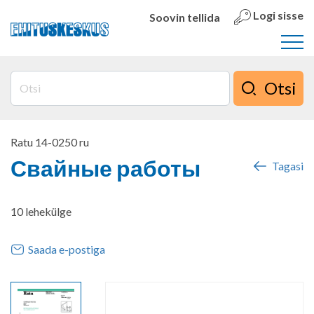
Logi sisse
Soovin tellida
Otsi
Ratu 14-0250 ru
Свайные работы
Tagasi
10 lehekülge
Saada e-postiga