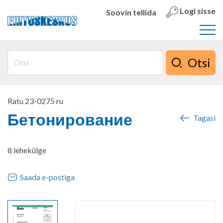
Logi sisse
Soovin tellida
Otsi
Ratu 23-0275 ru
Бетонирование
Tagasi
8 lehekülge
Saada e-postiga